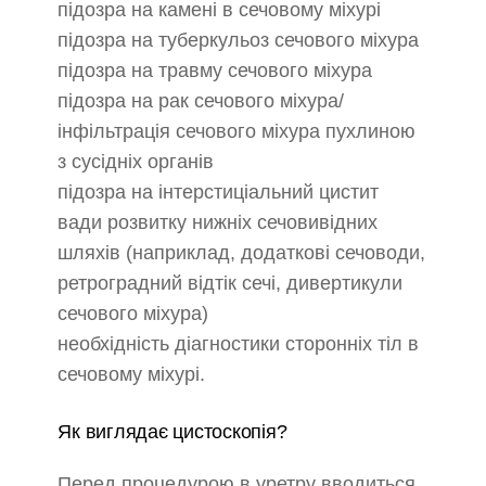
підозра на камені в сечовому міхурі
підозра на туберкульоз сечового міхура
підозра на травму сечового міхура
підозра на рак сечового міхура/
інфільтрація сечового міхура пухлиною
з сусідніх органів
підозра на інтерстиціальний цистит
вади розвитку нижніх сечовивідних
шляхів (наприклад, додаткові сечоводи,
ретроградний відтік сечі, дивертикули
сечового міхура)
необхідність діагностики сторонніх тіл в
сечовому міхурі.
Як виглядає цистоскопія?
Перед процедурою в уретру вводиться