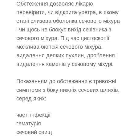
Обстеження дозволяє лікарю
перевірити, чи відкрита уретра, в якому
стані слизова оболонка сечового міхура
і чи щось не блокує вихід сечівника з
сечового міхура. Під час цистоскопії
можлива біопсія сечового міхура,
видалення деяких пухлин, дроблення і
видалення каменів у сечовому міхурі.
Показанням до обстеження є тривожні
симптоми з боку нижніх сечових шляхів,
серед яких:
часті інфекції
гематурія
сечовий свищ