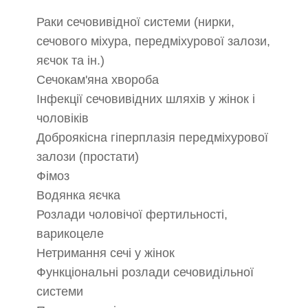
Раки сечовивідної системи (нирки,
сечового міхура, передміхурової залози,
яєчок та ін.)
Сечокам'яна хвороба
Інфекції сечовивідних шляхів у жінок і
чоловіків
Доброякісна гіперплазія передміхурової
залози (простати)
Фімоз
Водянка яєчка
Розлади чоловічої фертильності,
варикоцеле
Нетримання сечі у жінок
Функціональні розлади сечовидільної
системи