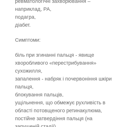
ревматологічні захворювання –
наприклад, РА,
подагра,
діабет.
Симптоми:
біль при згинанні пальця - явище
хворобливого «перестрибування»
сухожилля,
запалення - набряк і почервоніння шкіри
пальця,
блокування пальців,
ущільнення, що обмежує рухливість в
області потовщеного ретинакулюма,
постійне затвердіння пальця (на
запущеній стадії).