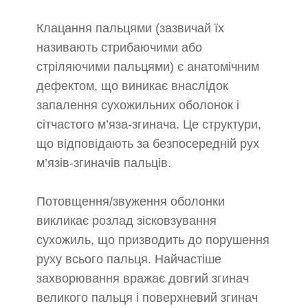
Клацання пальцями (зазвичай їх
називають стрибаючими або
стріляючими пальцями) є анатомічним
дефектом, що виникає внаслідок
запалення сухожильних оболонок і
сітчастого м’яза-згинача. Це структури,
що відповідають за безпосередній рух
м’язів-згиначів пальців.
Потовщення/звуження оболонки
викликає розлад зісковзування
сухожиль, що призводить до порушення
руху всього пальця. Найчастіше
захворювання вражає довгий згинач
великого пальця і поверхневий згинач