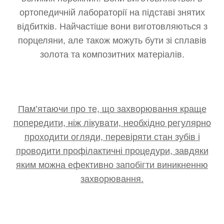
ортопедичній лабораторії на підставі знятих
відбитків. Найчастіше вони виготовляються з
порцеляни, але також можуть бути зі сплавів
золота та композитних матеріалів.
Пам’ятаючи про те, що захворювання краще
попередити, ніж лікувати, необхідно регулярно
проходити огляди, перевіряти стан зубів і
проводити профілактичні процедури, завдяки
яким можна ефективно запобігти виникненню
захворювання.