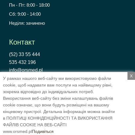
Пн - Пт: 8:00 - 18:00
Сб: 9:00 - 14:00
Неділя: зачинено
Контакт
(52) 33 55 444
535 432 196
info@orsmed.pl
X
У рамках нашого веб-сайту ми використовуємо файли
cookie, щоб надавати вам послуги на найвищому рівні,
зокрема відповідно до індивідуальних потреб.
Polityka Prywatności
Використання веб-сайту без зміни налаштувань файлів
cookie означає, що вони будуть розміщені на вашому
Wykonanie: eTom.pl
кінцевому пристрої. Детальна інформація можна знайти
Copyright © 2025
ORSMED
All Rights
в ПОЛІТИЦІ КОНФІДЕНЦІЙНОСТІ ТА ВИКОРИСТАННЯ
ФАЙЛІВ COOKIE НА ВЕБ-САЙТІ
Reserved.
www.orsmed.pl
Подивіться